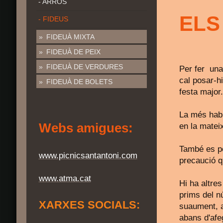
- ARRÒS
ELS
- FIDEUS
FIDEUÀ MIXTA
FIDEUÀ DE PEIX
FIDEUÀ DE VERDURES
Per fer una
cal posar-hi
FIDEUÀ DE BOLETS
festa major.
La més habit
Webs amigues:
en la mateix
També es pot
www.picnicsantantoni.com
precaució q
www.atma.cat
Hi ha altres
prims del n
XARXES SOCIALS:
suaument, a
abans d'afeg