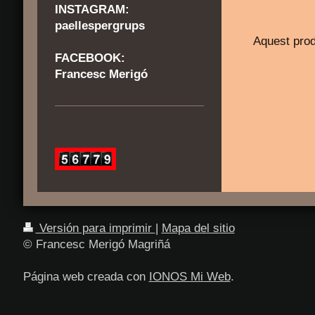
INSTAGRAM:
paellespergrups
Aquest prod
FACEBOOK:
Francesc Merigó
Versión para imprimir
|
Mapa del sitio
© Francesc Merigó Magriñá
Página web creada con
IONOS Mi Web
.