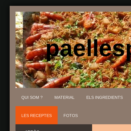
paellesp
QUI SOM ?
MATERIAL
ELS INGREDIENTS
LES RECEPTES
FOTOS