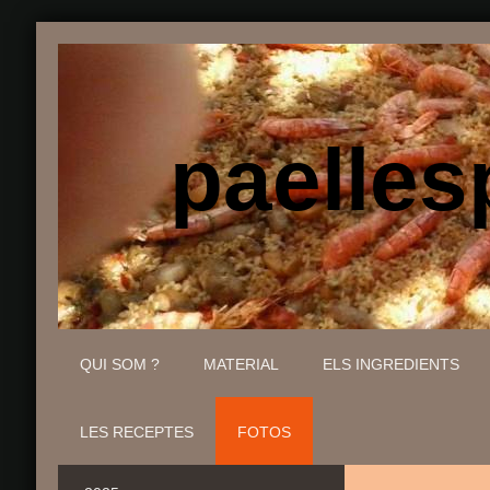
paellesp
QUI SOM ?
MATERIAL
ELS INGREDIENTS
LES RECEPTES
FOTOS