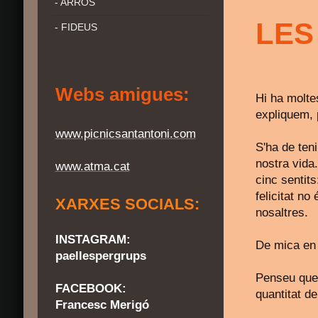
- ARRÒS
LES
- FIDEUS
Webs amigues:
Hi ha molte
expliquem, 
www.picnicsantantoni.com
S'ha de ten
nostra vida
www.atma.cat
cinc sentits
felicitat no
XARXES SOCIALS:
nosaltres.
INSTAGRAM:
De mica en 
paellespergrups
Penseu que 
FACEBOOK:
quantitat de
Francesc Merigó