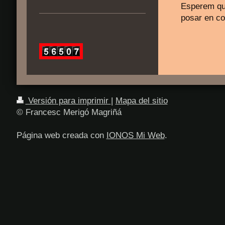
Esperem que
posar en co
Versión para imprimir
|
Mapa del sitio
© Francesc Merigó Magriñá
Página web creada con
IONOS Mi Web
.