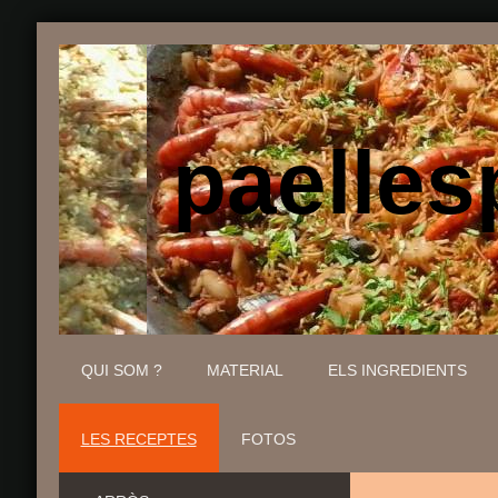
paellesp
QUI SOM ?
MATERIAL
ELS INGREDIENTS
LES RECEPTES
FOTOS