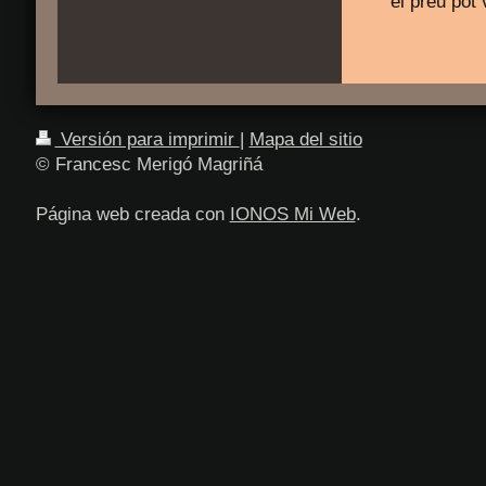
el preu pot 
Versión para imprimir
|
Mapa del sitio
© Francesc Merigó Magriñá
Página web creada con
IONOS Mi Web
.