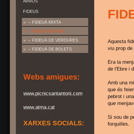
ARRÒS
FID
FIDEUS
-- FIDEUÀ MIXTA
-- FIDEUÀ DE PEIX
-- FIDEUÀ DE VERDURES
Aquesta fid
viu prop de 
-- FIDEUÀ DE BOLETS
Era la menj
de l'Ebre i 
Webs amigues:
Amb una mic
que és feien
www.picnicsantantoni.com
pebrot i una
que menjave
www.atma.cat
Si sou de pe
XARXES SOCIALS:
forquilles.