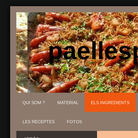
paellesp
QUI SOM ?
MATERIAL
ELS INGREDIENTS
LES RECEPTES
FOTOS