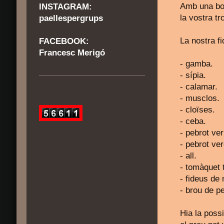
Amb una bon
INSTAGRAM:
la vostra tr
paellespergrups
La nostra f
FACEBOOK:
Francesc Merigó
- gamb
- sípia.
- calamar.
- musclos.
- cloïses
- ceba.
- pebrot ver
- pebrot ve
- all.
- tomàquet t
- fideus de
- brou de pe
Hia la possi