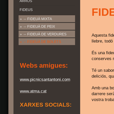
ARRÒS
FID
FIDEUS
-- FIDEUÀ MIXTA
-- FIDEUÀ DE PEIX
-- FIDEUÀ DE VERDURES
Aquesta fid
llebre, todó
-- FIDEUÀ DE BOLETS
És una fide
conserves m
Webs amigues:
Té un sabor
deliciós, q
www.picnicsantantoni.com
Amb una bon
www.atma.cat
darrere serà
vostra trob
XARXES SOCIALS: