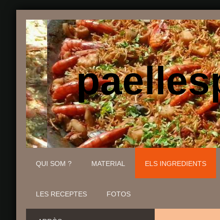
paellesp
QUI SOM ?
MATERIAL
ELS INGREDIENTS
LES RECEPTES
FOTOS