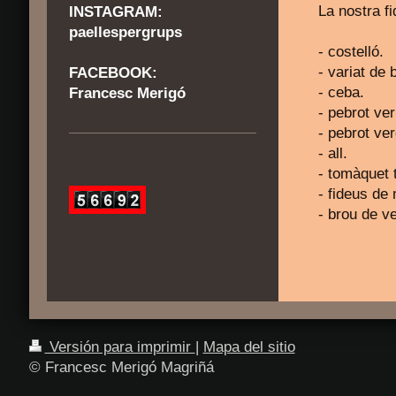
La nostra f
INSTAGRAM:
paellespergrups
- costel
- variat 
FACEBOOK:
- ceba.
Francesc Merigó
- pebrot ver
- pebrot ve
- all.
- tomàquet t
- fideus de
- brou de v
Versión para imprimir
|
Mapa del sitio
© Francesc Merigó Magriñá