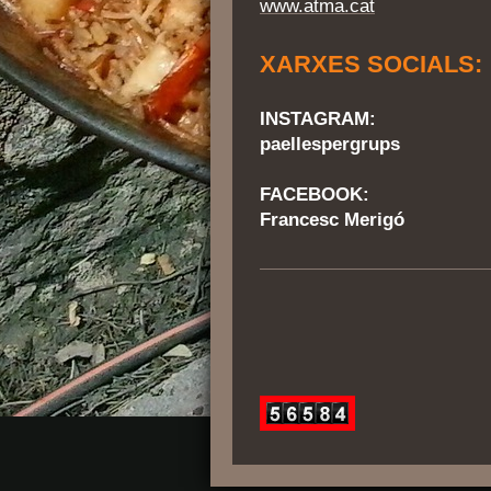
www.atma.cat
XARXES SOCIALS:
INSTAGRAM:
paellespergrups
FACEBOOK:
Francesc Merigó