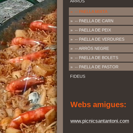
ARRÒS
-- PAELLA MIXTA
-- PAELLA DE CARN
-- PAELLA DE PEIX
-- PAELLA DE VERDURES
-- ARRÒS NEGRE
-- PAELLA DE BOLETS
-- PAELLA DE PASTOR
FIDEUS
Webs amigues:
www.picnicsantantoni.com