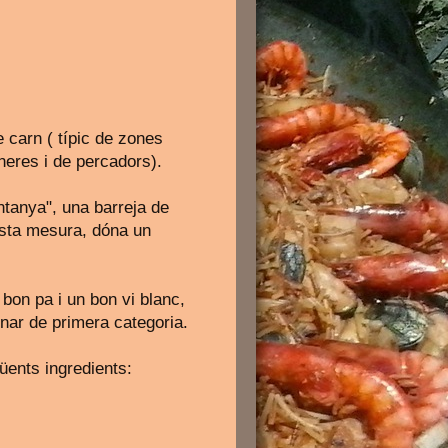
e carn ( típic de zones
aneres i de percadors).
ntanya", una barreja de
justa mesura, dóna un
on pa i un bon vi blanc,
nar de primera categoria.
üents ingredients: